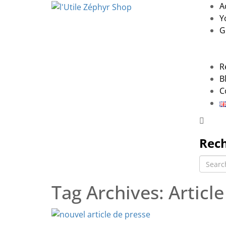
A
Y
G
R
B
C
Rec
Search
for
Tag Archives:
Article