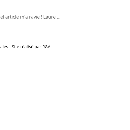
l article m’a ravie ! Laure …
ales
- Site réalisé par
R
&
A