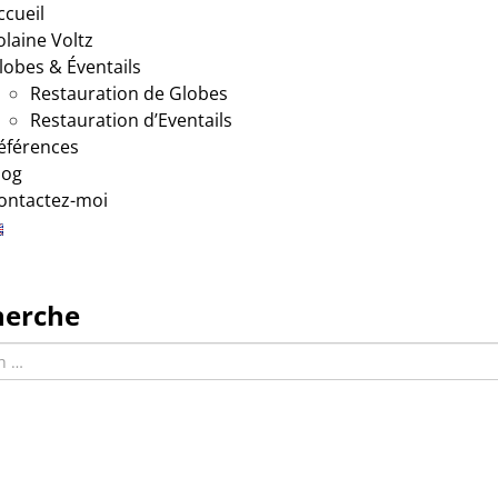
ccueil
olaine Voltz
lobes & Éventails
Restauration de Globes
Restauration d’Eventails
éférences
log
ontactez-moi
herche