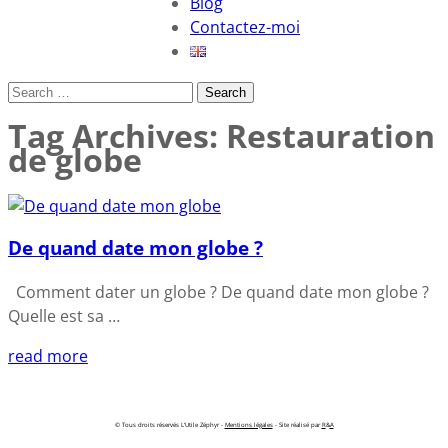
Blog
Contactez-moi
Search
Tag Archives:
Restauration
de globe
De quand date mon globe ?
Comment dater un globe ? De quand date mon globe ?
Quelle est sa …
read more
© Tous droits réservés L’Utile Zéphyr -
Mentions légales
- Site réalisé par
R
&
A